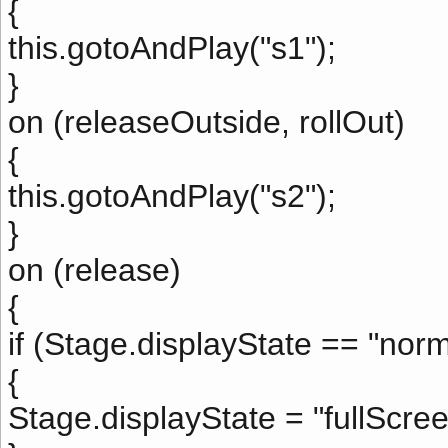
{
this.gotoAndPlay("s1");
}
on (releaseOutside, rollOut)
{
this.gotoAndPlay("s2");
}
on (release)
{
if (Stage.displayState == "norm
{
Stage.displayState = "fullScree