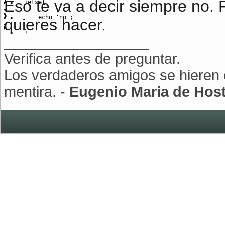
Eso te va a decir siempre no. 
}
else
{
echo
'no'
;
quieres hacer.
}
__________________
Verifica antes de preguntar.
Los verdaderos amigos se hieren c
mentira. -
Eugenio Maria de Hos