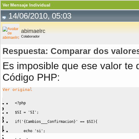
Ver Mensaje Individual
14/06/2010, 05:03
abimaelrc
Colaborador
Respuesta: Comparar dos valore
Es imposible que ese valor te 
Código PHP:
Ver original
<?php
$SI
=
'SI'
;
if
(
'{Cambios___Confirmacion}'
==
$SI
)
{
echo
'si'
;