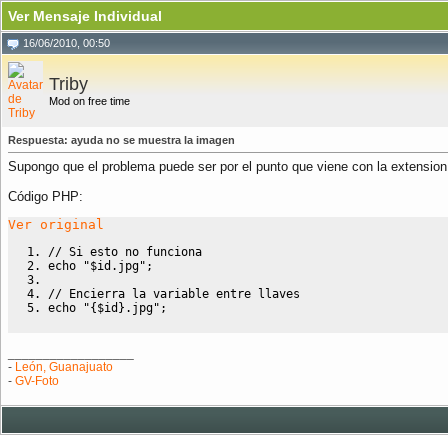
Ver Mensaje Individual
16/06/2010, 00:50
Triby
Mod on free time
Respuesta: ayuda no se muestra la imagen
Supongo que el problema puede ser por el punto que viene con la extension
Código PHP:
Ver original
// Si esto no funciona
echo
"
$id
.jpg"
;
// Encierra la variable entre llaves
echo
"
{$id}
.jpg"
;
__________________
-
León, Guanajuato
-
GV-Foto