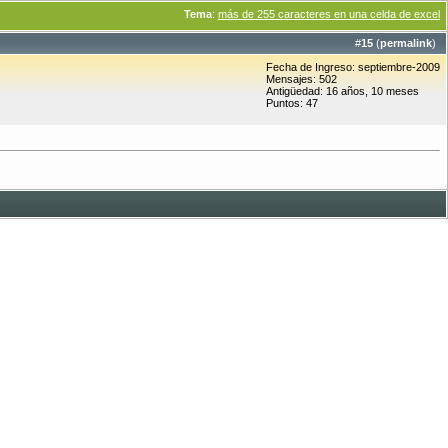
Tema
:
más de 255 caracteres en una celda de excel
#
15
(
permalink
)
Fecha de Ingreso: septiembre-2009
Mensajes: 502
Antigüedad: 16 años, 10 meses
Puntos: 47