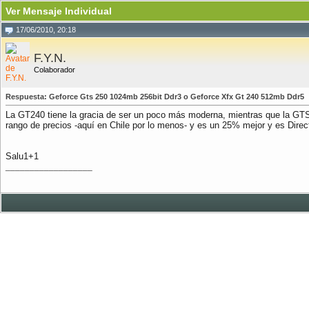
Ver Mensaje Individual
17/06/2010, 20:18
F.Y.N.
Colaborador
Respuesta: Geforce Gts 250 1024mb 256bit Ddr3 o Geforce Xfx Gt 240 512mb Ddr5
La GT240 tiene la gracia de ser un poco más moderna, mientras que la GT
rango de precios -aquí en Chile por lo menos- y es un 25% mejor y es Direc
Salu1+1
__________________