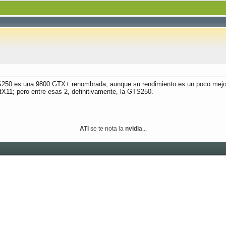
S250 es una 9800 GTX+ renombrada, aunque su rendimiento es un poco mejor.
tX11; pero entre esas 2, definitivamente, la GTS250.
ATi
se te nota la
nvidia
...