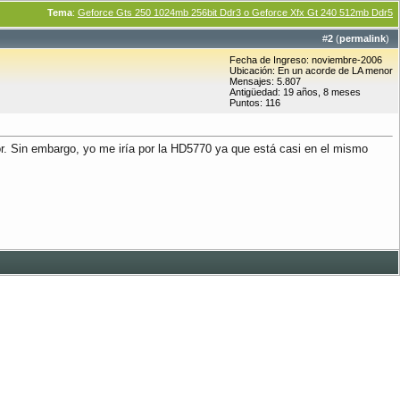
Tema
:
Geforce Gts 250 1024mb 256bit Ddr3 o Geforce Xfx Gt 240 512mb Ddr5
#
2
(
permalink
)
Fecha de Ingreso: noviembre-2006
Ubicación: En un acorde de LA menor
Mensajes: 5.807
Antigüedad: 19 años, 8 meses
Puntos: 116
 Sin embargo, yo me iría por la HD5770 ya que está casi en el mismo