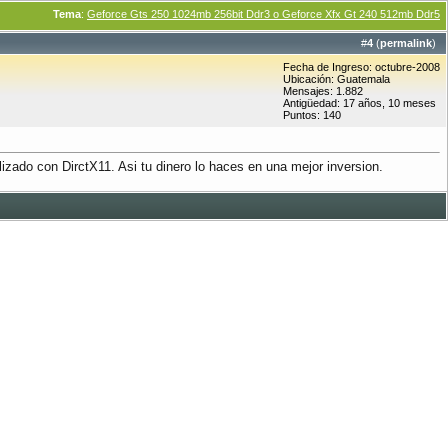
Tema
:
Geforce Gts 250 1024mb 256bit Ddr3 o Geforce Xfx Gt 240 512mb Ddr5
#
4
(
permalink
)
Fecha de Ingreso: octubre-2008
Ubicación: Guatemala
Mensajes: 1.882
Antigüedad: 17 años, 10 meses
Puntos: 140
izado con DirctX11. Asi tu dinero lo haces en una mejor inversion.