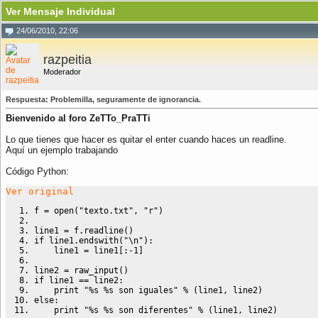
Ver Mensaje Individual
24/06/2010, 22:06
razpeitia
Moderador
Respuesta: Problemilla, seguramente de ignorancia.
Bienvenido al foro ZeTTo_PraTTi
Lo que tienes que hacer es quitar el enter cuando haces un readline.
Aquí un ejemplo trabajando
Código Python:
Ver original
f 
=
open
(
"texto.txt"
,
"r"
)
line1 
=
 f.
readline
(
)
if
 line1.
endswith
(
"
\n
"
)
:
    line1 
=
 line1
[
:-
1
]
line2 
=
raw_input
(
)
if
 line1 
==
 line2:
print
"%s %s son iguales"
 % 
(
line1
,
 line2
)
else
:
print
"%s %s son diferentes"
 % 
(
line1
,
 line2
)