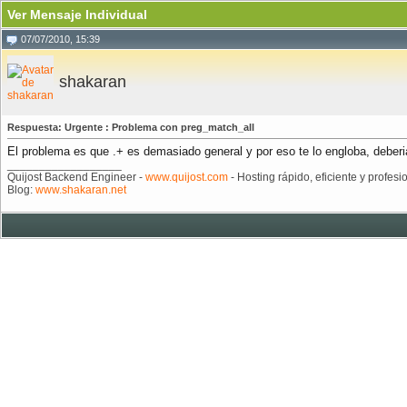
Ver Mensaje Individual
07/07/2010, 15:39
shakaran
Respuesta: Urgente : Problema con preg_match_all
El problema es que .+ es demasiado general y por eso te lo engloba, deberia
__________________
Quijost Backend Engineer -
www.quijost.com
- Hosting rápido, eficiente y profesi
Blog:
www.shakaran.net