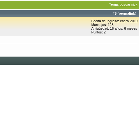
Tema
:
buscar nick
#
5
(
permalink
)
Fecha de Ingreso: enero-2010
Mensajes: 128
Antigüedad: 16 años, 6 meses
Puntos: 2