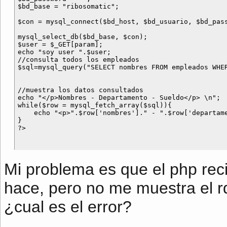
$bd_base = "ribosomatic"; 

$con = mysql_connect($bd_host, $bd_usuario, $bd_pass
mysql_select_db($bd_base, $con); 

$user = $_GET[param]; 

echo "soy user ".$user;

//consulta todos los empleados

$sql=mysql_query("SELECT nombres FROM empleados WHER
//muestra los datos consultados

echo "</p>Nombres - Departamento - Sueldo</p> \n";

while($row = mysql_fetch_array($sql)){

    echo "<p>".$row['nombres']." - ".$row['departame
}

Mi problema es que el php reci
hace, pero no me muestra el rd
¿cual es el error?