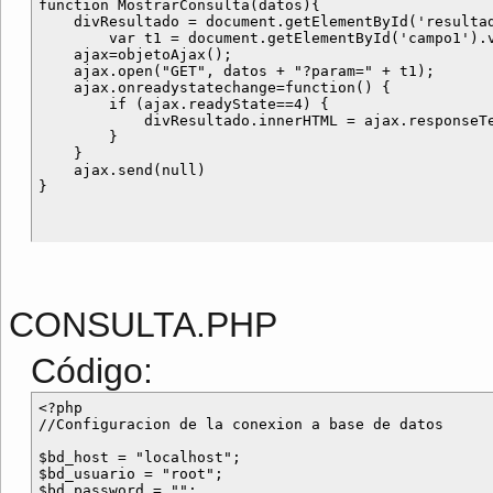
function MostrarConsulta(datos){

    divResultado = document.getElementById('resultad
	var t1 = document.getElementById('campo1').value;

    ajax=objetoAjax();

    ajax.open("GET", datos + "?param=" + t1);

    ajax.onreadystatechange=function() {

        if (ajax.readyState==4) {

            divResultado.innerHTML = ajax.responseTe
        }

    }

    ajax.send(null)

CONSULTA.PHP
Código:
<?php

//Configuracion de la conexion a base de datos

$bd_host = "localhost"; 

$bd_usuario = "root"; 

$bd_password = ""; 
