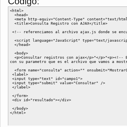
Código:
<html>

  <head>

  <meta http-equiv="Content-Type" content="text/html
  <title>Consulta Registro con AJAX</title>

 <!-- referenciamos al archivo ajax.js donde se encu
  <script language="JavaScript" type="text/javascrip
  </head>

  <body>

  <p>Consultar registros con ajax</p>"</p>"<p><!-- E
con su parametro que es el archivo que vamos a mostr
  <form name="consulta" action="" onsubmit="MostrarC
 <label>

 <input type="text" id="campo1">

 <input type="submit" value="Consultar" />

 </label>

 </form>

 <div id="resultado"></div>

 </body>
