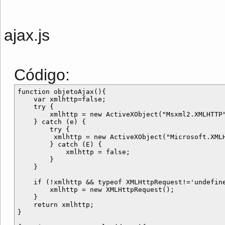
ajax.js
Código:
function objetoAjax(){

    var xmlhttp=false;

    try {

        xmlhttp = new ActiveXObject("Msxml2.XMLHTTP"
    } catch (e) {

        try {

         xmlhttp = new ActiveXObject("Microsoft.XMLH
        } catch (E) {

            xmlhttp = false;

        }

    }

    if (!xmlhttp && typeof XMLHttpRequest!='undefine
        xmlhttp = new XMLHttpRequest();

    }

    return xmlhttp;

}
