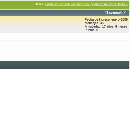
Tema
:
Listar archivos de un directorio (paquete) mediante XPATH
#
1
(
permalink
)
Fecha de Ingreso: enero-2009
Mensajes: 45
Antigüedad: 17 años, 6 meses
Puntos: 0