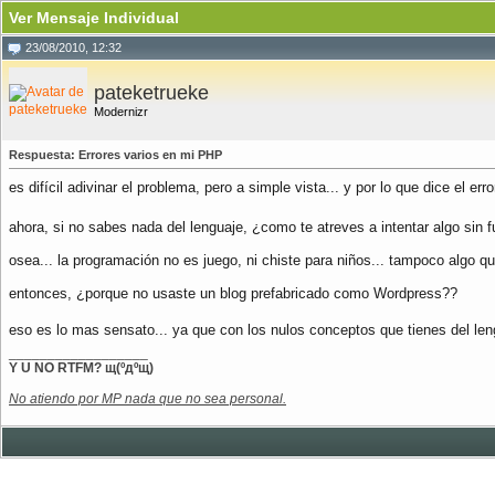
Ver Mensaje Individual
23/08/2010, 12:32
pateketrueke
Modernizr
Respuesta: Errores varios en mi PHP
es difícil adivinar el problema, pero a simple vista... y por lo que dice e
ahora, si no sabes nada del lenguaje, ¿como te atreves a intentar algo sin
osea... la programación no es juego, ni chiste para niños... tampoco algo q
entonces, ¿porque no usaste un blog prefabricado como Wordpress??
eso es lo mas sensato... ya que con los nulos conceptos que tienes del leng
__________________
Y U NO RTFM? щ(ºдºщ)
No atiendo por MP nada que no sea personal.