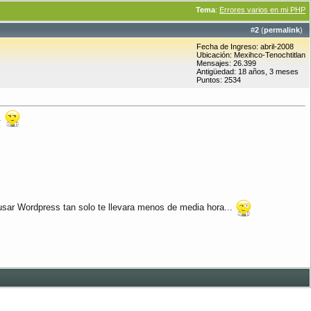
Tema
:
Errores varios en mi PHP
#
2
(
permalink
)
Fecha de Ingreso: abril-2008
Ubicación: Mexihco-Tenochtitlan
Mensajes: 26.399
Antigüedad: 18 años, 3 meses
Puntos: 2534
..
s usar Wordpress tan solo te llevara menos de media hora...