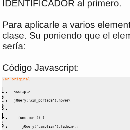
IDENTIFICADOR al primero.
Para aplicarle a varios eleme
clase. Su poniendo que el elem
sería:
Código Javascript
:
Ver original
<
script
>
jQuery
(
'#im_portada'
)
.
hover
(
function
(
)
{
    jQuery
(
'.ampliar'
)
.
fadeIn
(
)
;