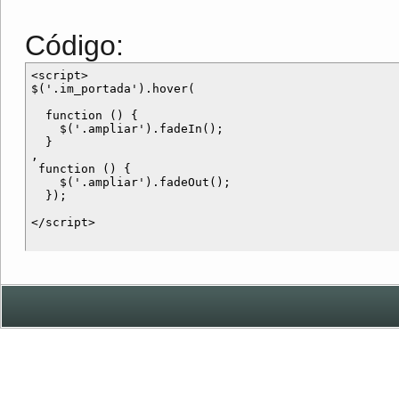
Código:
<script>

$('.im_portada').hover(

  function () {

    $('.ampliar').fadeIn();

  } 

, 

 function () {

    $('.ampliar').fadeOut();

  });
