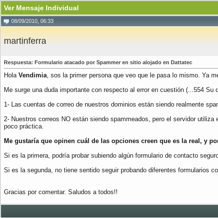
Ver Mensaje Individual
08/09/2010, 06:33
martinferra
Respuesta: Formulario atacado por Spammer en sitio alojado en Dattatec
Hola
Vendimia
, sos la primer persona que veo que le pasa lo mismo. Ya me 
Me surge una duda importante con respecto al error en cuestión (...554 Su d
1- Las cuentas de correo de nuestros dominios están siendo realmente spa
2- Nuestros correos NO están siendo spammeados, pero el servidor utiliza 
poco práctica.
Me gustaría que opinen cuál de las opciones creen que es la real, y po
Si es la primera, podría probar subiendo algún formulario de contacto seguro
Si es la segunda, no tiene sentido seguir probando diferentes formularios 
Gracias por comentar. Saludos a todos!!