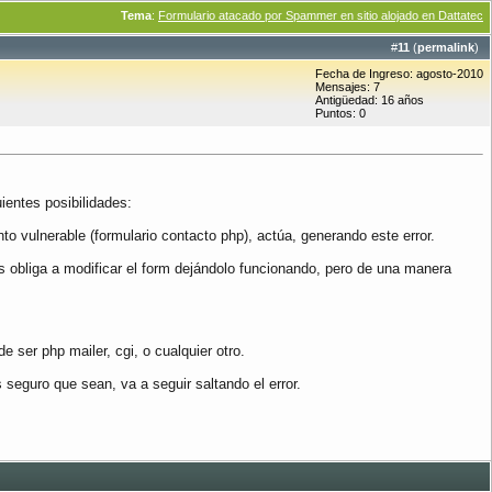
Tema
:
Formulario atacado por Spammer en sitio alojado en Dattatec
#
11
(
permalink
)
Fecha de Ingreso: agosto-2010
Mensajes: 7
Antigüedad: 16 años
Puntos: 0
ientes posibilidades:
vulnerable (formulario contacto php), actúa, generando este error.
 obliga a modificar el form dejándolo funcionando, pero de una manera
 ser php mailer, cgi, o cualquier otro.
seguro que sean, va a seguir saltando el error.