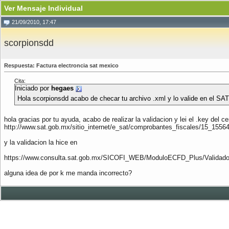
Ver Mensaje Individual
21/09/2010, 17:47
scorpionsdd
Respuesta: Factura electroncia sat mexico
Cita:
Iniciado por
hegaes
Hola scorpionsdd acabo de checar tu archivo .xml y lo valide en el SA
hola gracias por tu ayuda, acabo de realizar la validacion y lei el .key del 
http://www.sat.gob.mx/sitio_internet/e_sat/comprobantes_fiscales/15_15564
y la validacion la hice en
https://www.consulta.sat.gob.mx/SICOFI_WEB/ModuloECFD_Plus/Validador
alguna idea de por k me manda incorrecto?