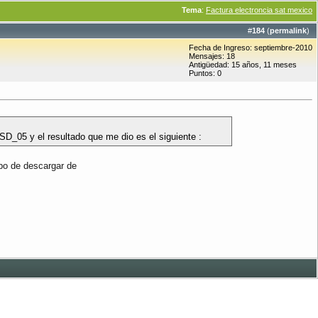
Tema
:
Factura electroncia sat mexico
#
184
(
permalink
)
Fecha de Ingreso: septiembre-2010
Mensajes: 18
Antigüedad: 15 años, 11 meses
Puntos: 0
D_05 y el resultado que me dio es el siguiente :
abo de descargar de