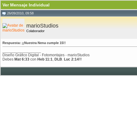
Ver Mensaje Individual
26/09/2010, 09:58
marioStudios
Colaborador
Respuesta: ¡¡Nuestra Nena cumple 15!!
__________________
Diseño Gráfico Digital - Fotomontajes - marioStudios
Debes
Mat 6:33
con
Heb 11:1
,
DLB
.
Luc 2:14
!!!