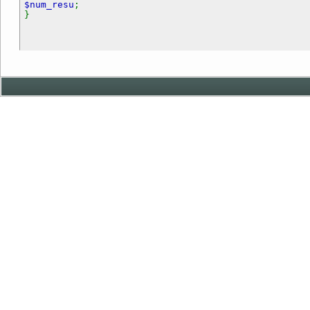
$num_resu
;
}