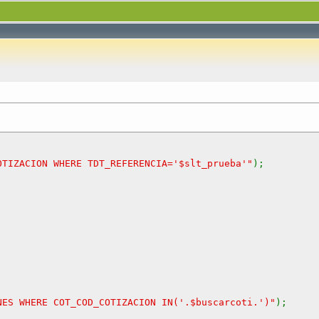
OTIZACION WHERE TDT_REFERENCIA='$slt_prueba'"
);
;
NES WHERE COT_COD_COTIZACION IN('.$buscarcoti.')"
);