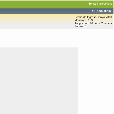
Tema
:
implode php
#
1
(
permalink
)
Fecha de Ingreso: mayo-2010
Mensajes: 153
Antigüedad: 16 años, 2 meses
Puntos: 0