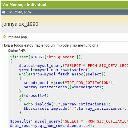
Ver Mensaje Individual
01/10/2010, 10:39
jonnyalex_1990
implode php
Hola a todos estoy haciendo un implode y no me funciona
Código PHP:
if(isset(
$_POST
[
'btn_guardar'
]))
{
$select
=
mysql_query
(
"SELECT * FROM SIC_DETALLEC
$result
=
mysql_num_rows
(
$select
);
while(
$row
=
mysql_fetch_assoc
(
$select
))
{
$mcodigocoti
=
$row
[
"TDT_COD_COTIZACION"
];
$array_cotizaciones
[]=
$mcodigocoti
;
}
if(
$result
>
0
)
{
echo
implode
(
","
,
$array_cotizaciones
)
$buscarcoti
=
implode
(
","
,
$array_cotizaciones
);
}
$consulta4
=
mysql_query
(
"SELECT * FROM SIC_COTIZACIO
$num_resu
=
mysql_num_rows
(
$consulta4
);