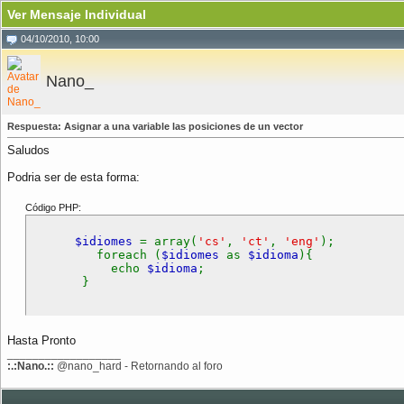
Ver Mensaje Individual
04/10/2010, 10:00
Nano_
Respuesta: Asignar a una variable las posiciones de un vector
Saludos
Podria ser de esta forma:
Código PHP:
$idiomes
= array(
'cs'
,
'ct'
,
'eng'
);
foreach (
$idiomes
as
$idioma
){
echo
$idioma
;
}
Hasta Pronto
__________________
:.:Nano.::
@nano_hard - Retornando al foro