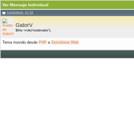
Ver Mensaje Individual
13/10/2010, 21:23
GatorV
$this->role('moderador');
Tema movido desde
PHP
a
Servidores Web