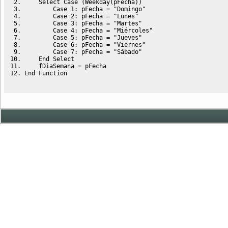
Select
Case
 (Weekday(pFecha))
Case
 1: pFecha = 
"Domingo"
Case
 2: pFecha = 
"Lunes"
Case
 3: pFecha = 
"Martes"
Case
 4: pFecha = 
"Miércoles"
Case
 5: pFecha = 
"Jueves"
Case
 6: pFecha = 
"Viernes"
Case
 7: pFecha = 
"Sábado"
End
Select
    fDiaSemana = pFecha
End
Function