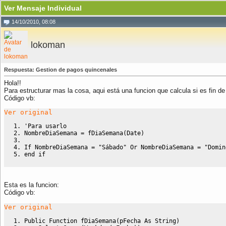
Ver Mensaje Individual
14/10/2010, 08:08
lokoman
Respuesta: Gestion de pagos quincenales
Hola!!
Para estructurar mas la cosa, aqui está una funcion que calcula si es fin 
Código vb:
Ver original
'Para usarlo
NombreDiaSemana = fDiaSemana(
Date
)
If
 NombreDiaSemana = 
"Sábado"
Or
 NombreDiaSemana = 
"Domin
end
if
Esta es la funcion:
Código vb:
Ver original
Public
Function
 fDiaSemana(pFecha 
As
String
)