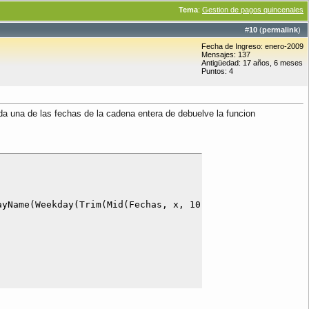
Tema
:
Gestion de pagos quincenales
#
10
(
permalink
)
Fecha de Ingreso: enero-2009
Mensajes: 137
Antigüedad: 17 años, 6 meses
Puntos: 4
da una de las fechas de la cadena entera de debuelve la funcion
yName(Weekday(Trim(Mid(Fechas, x, 10))))
