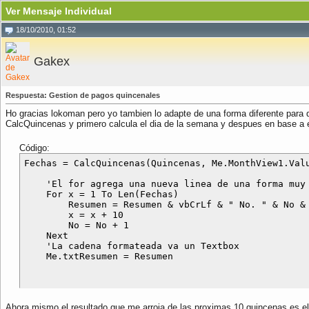
Ver Mensaje Individual
18/10/2010, 01:52
Gakex
Respuesta: Gestion de pagos quincenales
Ho gracias lokoman pero yo tambien lo adapte de una forma diferente para 
CalcQuincenas y primero calcula el dia de la semana y despues en base a e
Código:
Fechas = CalcQuincenas(Quincenas, Me.MonthView1.Valu
    'El for agrega una nueva linea de una forma muy 
    For x = 1 To Len(Fechas)

        Resumen = Resumen & vbCrLf & " No. " & No &
        x = x + 10

        No = No + 1

    Next

    'La cadena formateada va un Textbox

Ahora mismo el resultado que me arroja de las proximas 10 quincenas es el