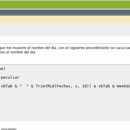
que me muestre el nombre del dia, con el siguiente procedimiento se saca ca
so el nombre del dia.
e)

peculiar

 vbTab & "  " & Trim(Mid(Fechas, x, 10)) & vbTab & Weekda
 siguiente: