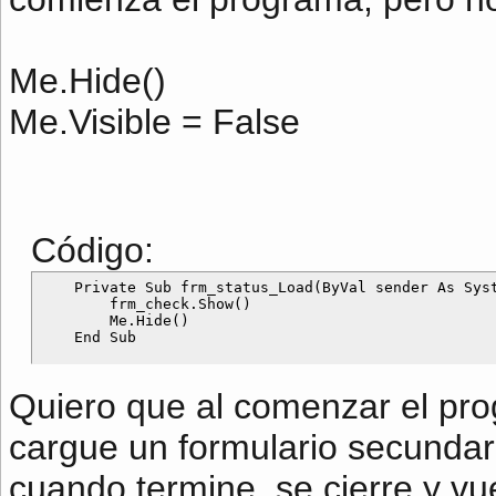
Me.Hide()
Me.Visible = False
Código:
    Private Sub frm_status_Load(ByVal sender As Syst
        frm_check.Show()

        Me.Hide()

Quiero que al comenzar el prog
cargue un formulario secundar
cuando termine, se cierre y vue