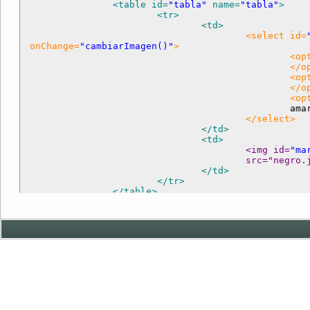
<table id=
"tabla"
 name=
"tabla"
>
<tr>
<td>
<select id=
 onChange=
"cambiarImagen()"
>
<op
</o
<op
</o
<op
						
</select>
</td>
<td>
<img id=
"ma
					src="negr
</td>
</tr>
</table>
</body>
</html>