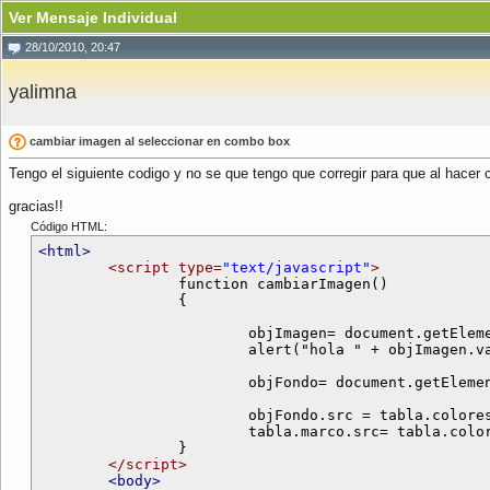
Ver Mensaje Individual
28/10/2010, 20:47
yalimna
cambiar imagen al seleccionar en combo box
Tengo el siguiente codigo y no se que tengo que corregir para que al hacer 
gracias!!
Código HTML:
<html>
<script type=
"text/javascript"
>
		function cambiarImagen()

		{

			objImagen= document.getElementById("colores");

			alert("hola " + objImagen.value );

			objFondo= document.getElementById("marco");

			objFondo.src = tabla.colores.value;	 

			tabla.marco.src= tabla.colores.value;

		}

</script>
<body>