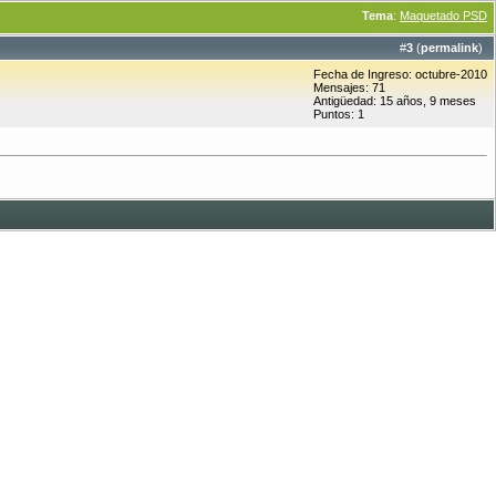
Tema
:
Maquetado PSD
#
3
(
permalink
)
Fecha de Ingreso: octubre-2010
Mensajes: 71
Antigüedad: 15 años, 9 meses
Puntos: 1