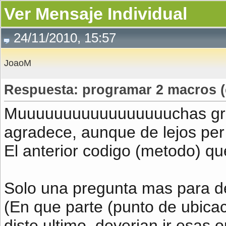
Ver Mensaje Individual
24/11/2010, 15:57
JoaoM
Respuesta: programar 2 macros (
Muuuuuuuuuuuuuuuuuchas grac
agradece, aunque de lejos pe
El anterior codigo (metodo) q
Solo una pregunta mas para dej
(En que parte (punto de ubica
diste ultimo, deverian ir esas 