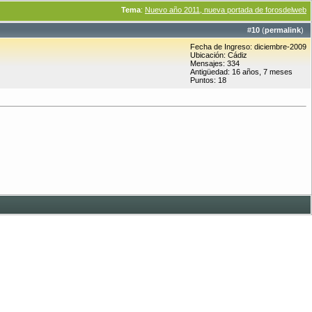
Tema
:
Nuevo año 2011, nueva portada de forosdelweb
#
10
(
permalink
)
Fecha de Ingreso: diciembre-2009
Ubicación: Cádiz
Mensajes: 334
Antigüedad: 16 años, 7 meses
Puntos: 18