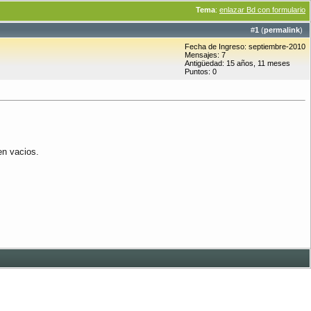
Tema
:
enlazar Bd con formulario
#
1
(
permalink
)
Fecha de Ingreso: septiembre-2010
Mensajes: 7
Antigüedad: 15 años, 11 meses
Puntos: 0
en vacios.