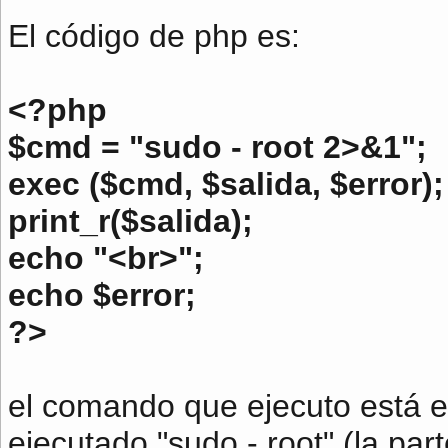
El código de php es:
<?php
$cmd = "sudo - root 2>&1";
exec ($cmd, $salida, $error);
print_r($salida);
echo "<br>";
echo $error;
?>
el comando que ejecuto está e
ejecutado "sudo - root" (la par