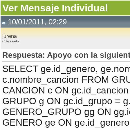
Ver Mensaje Individual
10/01/2011, 02:29
jurena
Colaborador
Respuesta: Apoyo con la siguient
SELECT ge.id_genero, ge.nom
c.nombre_cancion FROM GR
CANCION c ON gc.id_cancion 
GRUPO g ON gc.id_grupo = g
GENERO_GRUPO gg ON gg.id_
GENERO ge ON ge.id_genero 