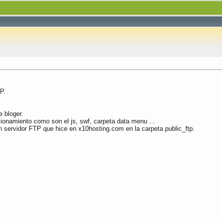
P.
 bloger.
ionamiento como son el js, swf, carpeta data menu ...
n servidor FTP que hice en x10hosting.com en la carpeta public_ftp.