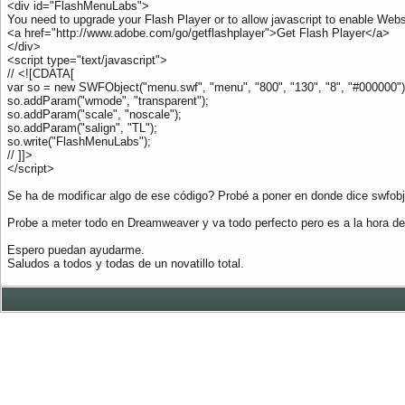
<div id="FlashMenuLabs">
You need to upgrade your Flash Player or to allow javascript to enable Web
<a href="http://www.adobe.com/go/getflashplayer">Get Flash Player</a>
</div>
<script type="text/javascript">
// <![CDATA[
var so = new SWFObject("menu.swf", "menu", "800", "130", "8", "#000000")
so.addParam("wmode", "transparent");
so.addParam("scale", "noscale");
so.addParam("salign", "TL");
so.write("FlashMenuLabs");
// ]]>
</script>
Se ha de modificar algo de ese código? Probé a poner en donde dice swfobje
Probe a meter todo en Dreamweaver y va todo perfecto pero es a la hora 
Espero puedan ayudarme.
Saludos a todos y todas de un novatillo total.