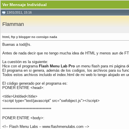
Ver Mensaje Individual
13/01/2011, 15:16
Flamman
html, ftp y blogger no consigo nada
Buenas a tod@s.
Antes de nada decir que no tengo mucha idea de HTML y menos aun de FT
La cuestión es la siguiente:
Hice con el programa
Flash Menu Lab Pro
un menu flash para mi página de
El programa en si genera, además de los codigos, los archivos para su func
Todos estos archivos incluido el index.html de mi web lo tengo alojado en u
El código generado por el programa es:
PONER ENTRE <head>:
<title>Untitled</title>
<script type="text/javascript" src="swfobject.js"></script>
**********************************
PONER ENTRE <body>:
<!-- Flash Menu Labs – www.flashmenulabs.com -->