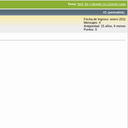
Tema
:
html, ftp y blogger no consigo nada
#
1
(
permalink
)
Fecha de Ingreso: enero-2011
Mensajes: 4
Antigüedad: 15 años, 6 meses
Puntos: 0