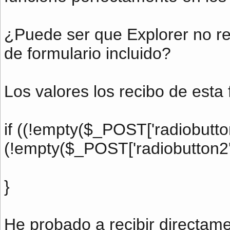
¿Puede ser que Explorer no r
de formulario incluido?
Los valores los recibo de esta
if ((!empty($_POST['radiobutton'
(!empty($_POST['radiobutton2']
}
He probado a recibir directam