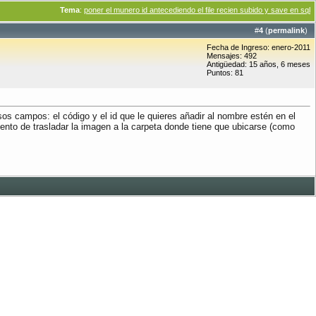
Tema
:
poner el munero id antecediendo el file recien subido y save en sql
#
4
(
permalink
)
Fecha de Ingreso: enero-2011
Mensajes: 492
Antigüedad: 15 años, 6 meses
Puntos: 81
s campos: el código y el id que le quieres añadir al nombre estén en el
nto de trasladar la imagen a la carpeta donde tiene que ubicarse (como