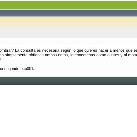
ombrar? La consulta es necesaria según lo que quieres hacer a menos que eso
caso simplemente obtienes ambos datos, lo concatenas como gustes y al mome
!
ha sugerido ocp001a.