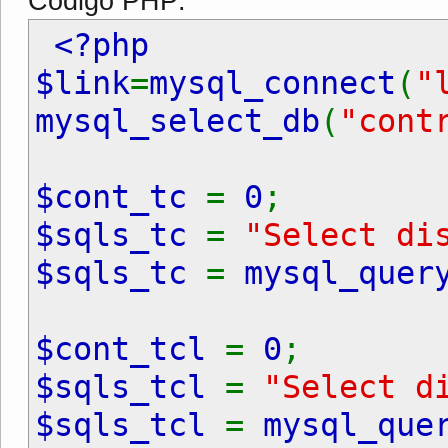
Código PHP:
<?php
$link
=
mysql_connect
(
"
mysql_select_db
(
"cont
$cont_tc
=
0
;
$sqls_tc
=
"Select di
$sqls_tc
=
mysql_quer
$cont_tcl
=
0
;
$sqls_tcl
=
"Select d
$sqls_tcl
=
mysql_que