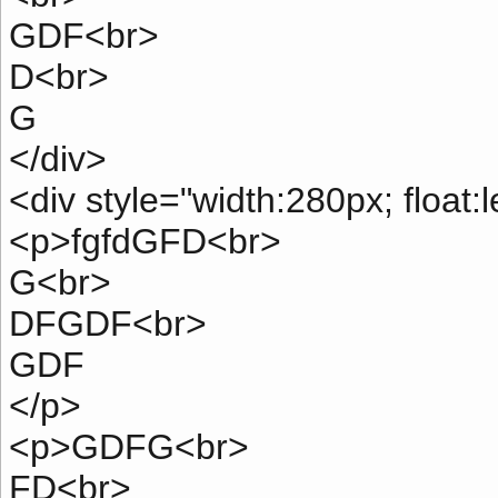
GDF<br>
D<br>
G
</div>
<div style="width:280px; float:l
<p>fgfdGFD<br>
G<br>
DFGDF<br>
GDF
</p>
<p>GDFG<br>
FD<br>