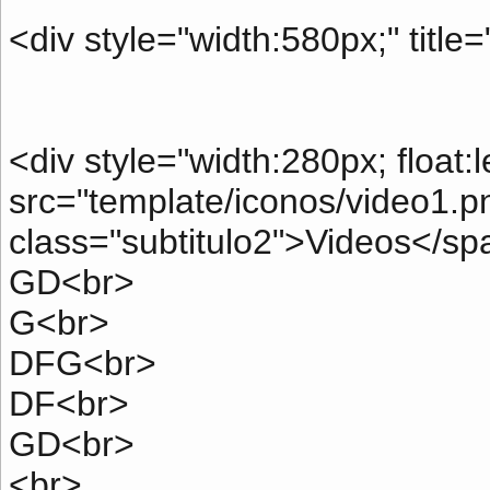
<div style="width:580px;" title
<div style="width:280px; float:
src="template/iconos/video1.p
class="subtitulo2">Videos</s
GD<br>
G<br>
DFG<br>
DF<br>
GD<br>
<br>