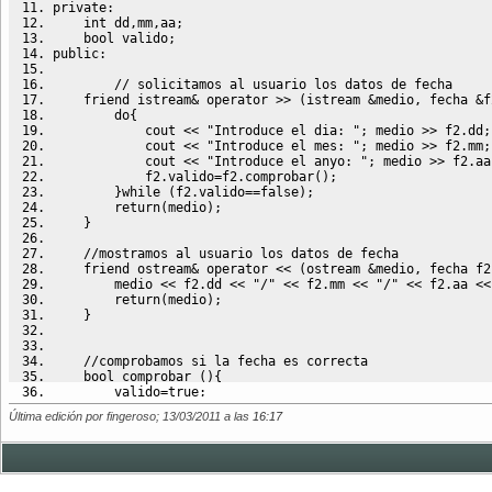
private
:
int
 dd
,
mm
,
aa
;
    bool valido
;
public
:
// solicitamos al usuario los datos de fecha
    friend istream
&
 operator 
>>
(
istream 
&
medio
,
 fecha 
&
f
do
{
            cout 
<<
"Introduce el dia: "
;
 medio 
>>
 f2.
dd
;
            cout 
<<
"Introduce el mes: "
;
 medio 
>>
 f2.
mm
;
            cout 
<<
"Introduce el anyo: "
;
 medio 
>>
 f2.
aa
            f2.
valido
=
f2.
comprobar
(
)
;
}
while
(
f2.
valido
==
false
)
;
return
(
medio
)
;
}
//mostramos al usuario los datos de fecha
    friend ostream
&
 operator 
<<
(
ostream 
&
medio
,
 fecha f2
        medio 
<<
 f2.
dd
<<
"/"
<<
 f2.
mm
<<
"/"
<<
 f2.
aa
<<
return
(
medio
)
;
}
//comprobamos si la fecha es correcta
    bool comprobar 
(
)
{
        valido
=
true
;
if
(
dd
<
1
||
 dd
>
31
)
 valido
=
false
;
Última edición por fingeroso; 13/03/2011 a las
16:17
if
(
mm
<
1
||
 mm
>
12
)
 valido
=
false
;
if
(
aa
<
1950
||
 aa
>
2011
)
 valido
=
false
;
return
(
valido
)
;
}