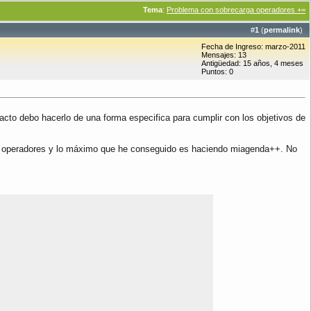
Tema
:
Problema con sobrecarga operadores +=
#
1
(
permalink
)
Fecha de Ingreso: marzo-2011
Mensajes: 13
Antigüedad: 15 años, 4 meses
Puntos: 0
cto debo hacerlo de una forma especifica para cumplir con los objetivos de
de operadores y lo máximo que he conseguido es haciendo miagenda++. No