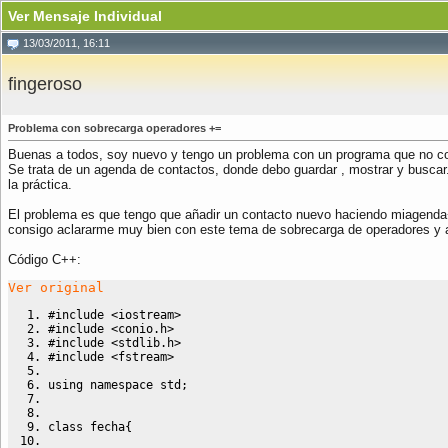
Ver Mensaje Individual
13/03/2011, 16:11
fingeroso
Problema con sobrecarga operadores +=
Buenas a todos, soy nuevo y tengo un problema con un programa que no co
Se trata de un agenda de contactos, donde debo guardar , mostrar y buscar
la práctica.
El problema es que tengo que añadir un contacto nuevo haciendo miagenda
consigo aclararme muy bien con este tema de sobrecarga de operadores y a
Código C++:
Ver original
#include <iostream>
#include <conio.h>
#include <stdlib.h>
#include <fstream>
using namespace std
;
class fecha
{