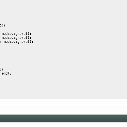
2
)
{
 medio.
ignore
(
)
;
 medio.
ignore
(
)
;
;
 medio.
ignore
(
)
;
)
{
 endl
;