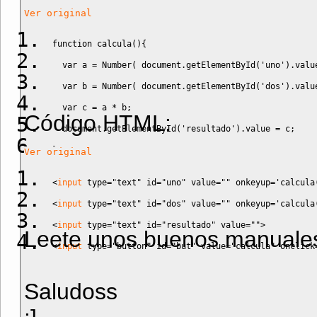
Ver original
function
 calcula
(
)
{
var
 a 
=
Number
(
 document.
getElementById
(
'uno'
)
.
valu
var
 b 
=
Number
(
 document.
getElementById
(
'dos'
)
.
valu
var
 c 
=
 a 
*
 b
;
Código HTML:
  document.
getElementById
(
'resultado'
)
.
value
=
 c
;
}
Ver original
<
input
type
=
"text"
id
=
"uno"
value
=
""
onkeyup
=
'calcula
<
input
type
=
"text"
id
=
"dos"
value
=
""
onkeyup
=
'calcula
<
input
type
=
"text"
id
=
"resultado"
value
=
""
>
Leete unos buenos manuale
<
input
type
=
"button"
id
=
"but"
value
=
"calcula"
onclick
Saludoss