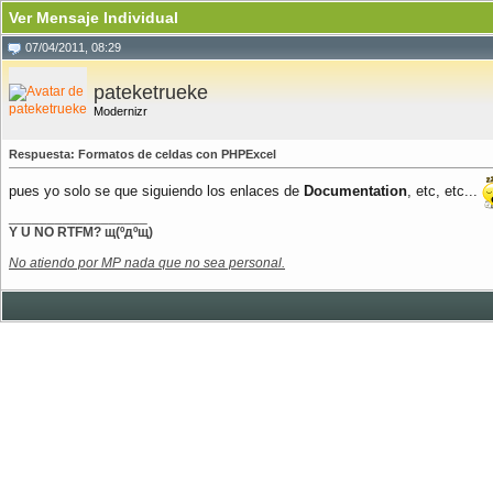
Ver Mensaje Individual
07/04/2011, 08:29
pateketrueke
Modernizr
Respuesta: Formatos de celdas con PHPExcel
pues yo solo se que siguiendo los enlaces de
Documentation
, etc, etc...
__________________
Y U NO RTFM? щ(ºдºщ)
No atiendo por MP nada que no sea personal.