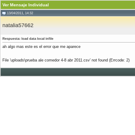
Ver Mensaje Individual
13/04/2011, 14:32
natalia57662
Respuesta: load data local infile
ah algo mas este es el error que me aparece
File 'uploads\prueba ale comedor 4-8 abr 2011.csv' not found (Errcode: 2)