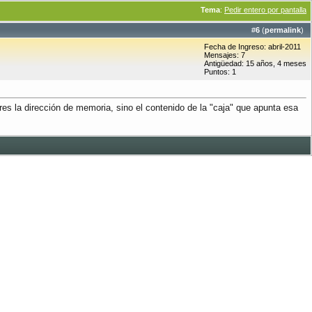
Tema
:
Pedir entero por pantalla
#
6
(
permalink
)
Fecha de Ingreso: abril-2011
Mensajes: 7
Antigüedad: 15 años, 4 meses
Puntos: 1
eres la dirección de memoria, sino el contenido de la "caja" que apunta esa