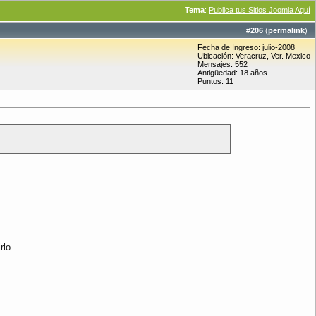
Tema
:
Publica tus Sitios Joomla Aquí
#
206
(
permalink
)
Fecha de Ingreso: julio-2008
Ubicación: Veracruz, Ver. Mexico
Mensajes: 552
Antigüedad: 18 años
Puntos: 11
lo.