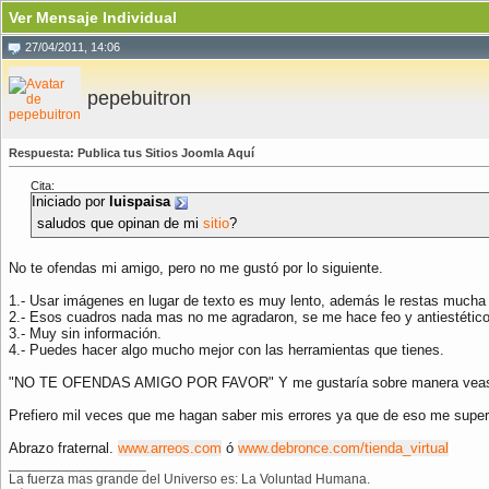
Ver Mensaje Individual
27/04/2011, 14:06
pepebuitron
Respuesta: Publica tus Sitios Joomla Aquí
Cita:
Iniciado por
luispaisa
saludos que opinan de mi
sitio
?
No te ofendas mi amigo, pero no me gustó por lo siguiente.
1.- Usar imágenes en lugar de texto es muy lento, además le restas mucha de
2.- Esos cuadros nada mas no me agradaron, se me hace feo y antiestético
3.- Muy sin información.
4.- Puedes hacer algo mucho mejor con las herramientas que tienes.
"NO TE OFENDAS AMIGO POR FAVOR" Y me gustaría sobre manera veas uno d
Prefiero mil veces que me hagan saber mis errores ya que de eso me super
Abrazo fraternal.
www.arreos.com
ó
www.debronce.com/tienda_virtual
__________________
La fuerza mas grande del Universo es: La Voluntad Humana.