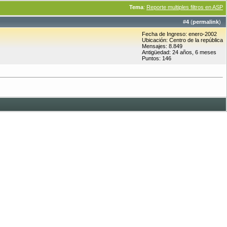
Tema
:
Reporte multiples filtros en ASP
#
4
(
permalink
)
Fecha de Ingreso: enero-2002
Ubicación: Centro de la república
Mensajes: 8.849
Antigüedad: 24 años, 6 meses
Puntos: 146