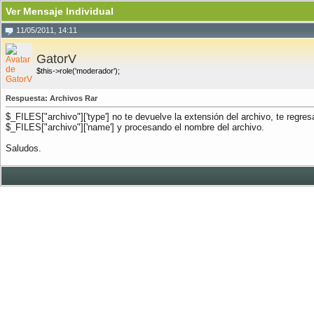
Ver Mensaje Individual
11/05/2011, 14:11
GatorV
$this->role('moderador');
Respuesta: Archivos Rar
$_FILES["archivo"]['type'] no te devuelve la extensión del archivo, te regres
$_FILES["archivo"]['name'] y procesando el nombre del archivo.
Saludos.