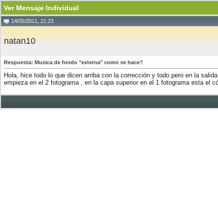
Ver Mensaje Individual
14/05/2011, 21:23
natan10
Respuesta: Musica de fondo "externa" como se hace?
Hola, hice todo lo que dicen arriba con la corrección y todo pero en la sali
empieza en el 2 fotograma , en la capa superior en el 1 fotograma esta el c