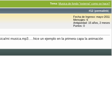
Tema
:
Musica de fondo "externa" como se hace?
#
12
(
permalink
)
Fecha de Ingreso: mayo-2011
Mensajes: 6
Antigüedad: 15 años, 2 meses
Puntos: 0
musica/mi musica.mp3.....hice un ejemplo en la primera capa la animación