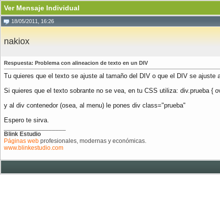
Ver Mensaje Individual
18/05/2011, 16:26
nakiox
Respuesta: Problema con alineacion de texto en un DIV
Tu quieres que el texto se ajuste al tamaño del DIV o que el DIV se ajuste 
Si quieres que el texto sobrante no se vea, en tu CSS utiliza: div.prueba { o
y al div contenedor (osea, al menu) le pones div class="prueba"
Espero te sirva.
__________________
Blink Estudio
Páginas web
profesionales, modernas y económicas.
www.blinkestudio.com