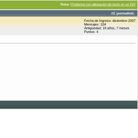
Tema
:
Problema con alineacion de texto en un DIV
#
2
(
permalink
)
Fecha de Ingreso: diciembre-2007
Mensajes: 104
Antigüedad: 18 años, 7 meses
Puntos: 4