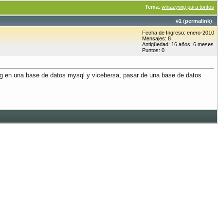
Tema
:
whizzywig para tontos
#
1
(
permalink
)
Fecha de Ingreso: enero-2010
Mensajes: 8
Antigüedad: 16 años, 6 meses
Puntos: 0
wig en una base de datos mysql y vicebersa, pasar de una base de datos