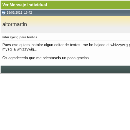
Ver Mensaje Individual
19/05/2011, 16:42
aitormartin
whizzywig para tontos
Pues eso quiero instalar algun editor de textos, me he bajado el whizzywi
mysql a whizzywig...
Os agradeceria que me orientaseis un poco gracias.