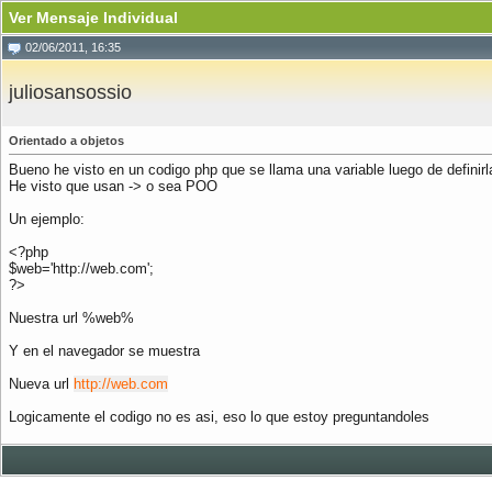
Ver Mensaje Individual
02/06/2011, 16:35
juliosansossio
Orientado a objetos
Bueno he visto en un codigo php que se llama una variable luego de definirl
He visto que usan -> o sea POO
Un ejemplo:
<?php
$web='http://web.com';
?>
Nuestra url %web%
Y en el navegador se muestra
Nueva url
http://web.com
Logicamente el codigo no es asi, eso lo que estoy preguntandoles