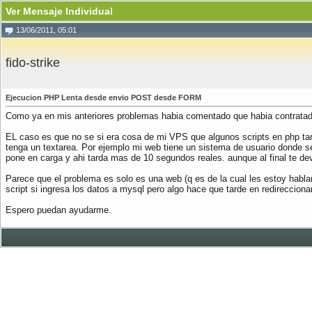
Ver Mensaje Individual
13/06/2011, 05:01
fido-strike
Ejecucion PHP Lenta desde envio POST desde FORM
Como ya en mis anteriores problemas habia comentado que habia contrata
EL caso es que no se si era cosa de mi VPS que algunos scripts en php tar
tenga un textarea. Por ejemplo mi web tiene un sistema de usuario donde s
pone en carga y ahi tarda mas de 10 segundos reales. aunque al final te dev
Parece que el problema es solo es una web (q es de la cual les estoy hablan
script si ingresa los datos a mysql pero algo hace que tarde en redirecciona
Espero puedan ayudarme.