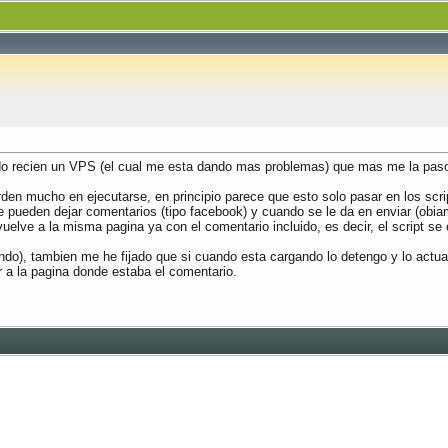
do recien un VPS (el cual me esta dando mas problemas) que mas me la paso
den mucho en ejecutarse, en principio parece que esto solo pasar en los scri
e pueden dejar comentarios (tipo facebook) y cuando se le da en enviar (obia
uelve a la misma pagina ya con el comentario incluido, es decir, el script s
do), tambien me he fijado que si cuando esta cargando lo detengo y lo actuali
r a la pagina donde estaba el comentario.