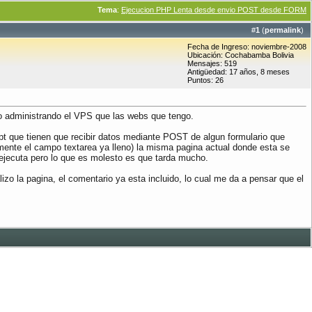
Tema
:
Ejecucion PHP Lenta desde envio POST desde FORM
#
1
(
permalink
)
Fecha de Ingreso: noviembre-2008
Ubicación: Cochabamba Bolivia
Mensajes: 519
Antigüedad: 17 años, 8 meses
Puntos: 26
 administrando el VPS que las webs que tengo.
pt que tienen que recibir datos mediante POST de algun formulario que
mente el campo textarea ya lleno) la misma pagina actual donde esta se
e ejecuta pero lo que es molesto es que tarda mucho.
zo la pagina, el comentario ya esta incluido, lo cual me da a pensar que el