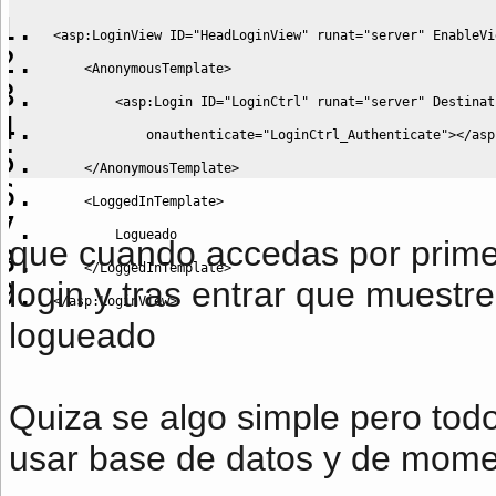
<
asp
:
LoginView ID
=
"HeadLoginView"
 runat
=
"server"
 EnableVi
<
AnonymousTemplate
>
<
asp
:
Login ID
=
"LoginCtrl"
 runat
=
"server"
 Destinat
            onauthenticate
=
"LoginCtrl_Authenticate"
></
asp
</
AnonymousTemplate
>
<
LoggedInTemplate
>
        Logueado
que cuando accedas por primer
</
LoggedInTemplate
>
login y tras entrar que muest
</
asp
:
LoginView
>
logueado
Quiza se algo simple pero todo
usar base de datos y de momen