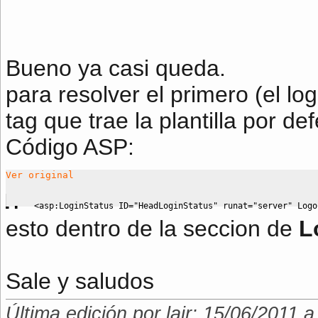
Bueno ya casi queda.
para resolver el primero (el l
tag que trae la plantilla por de
Código ASP:
Ver original
<
asp
:
LoginStatus ID
=
"HeadLoginStatus"
 runat
=
"server"
 Logo
esto dentro de la seccion de
L
Sale y saludos
Última edición por lair; 15/06/2011 a