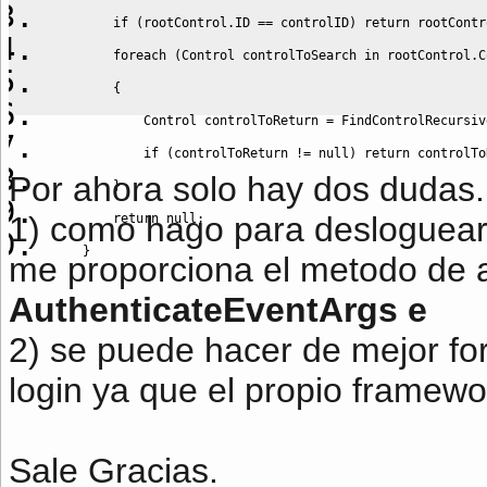
if
(
rootControl.
ID
==
 controlID
)
 return rootContr
        foreach 
(
Control controlToSearch 
in
 rootControl.
C
{
            Control controlToReturn 
=
 FindControlRecursiv
if
(
controlToReturn 
!=
null
)
 return controlTo
Por ahora solo hay dos dudas.
}
1) como hago para desloguearm
        return 
null
;
}
me proporciona el metodo de a
AuthenticateEventArgs e
2) se puede hacer de mejor f
login ya que el propio framew
Sale Gracias.