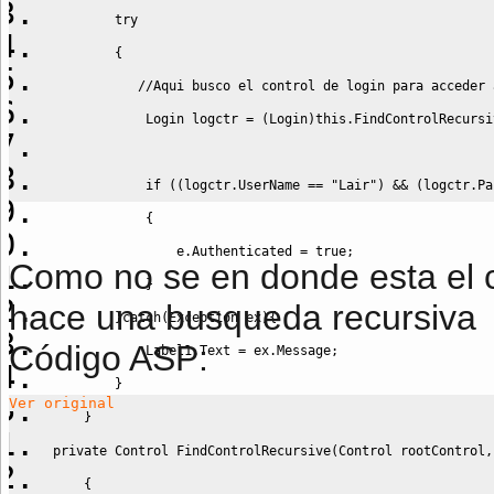
        try
{
//Aqui busco el control de login para acceder 
            Login logctr 
=
(
Login
)
this.
FindControlRecursi
if
(
(
logctr.
UserName
==
"Lair"
)
&&
(
logctr.
Pa
{
                e.
Authenticated
=
true
;
Como no se en donde esta el 
}
hace una busqueda recursiva
}
catch
(
Exception ex
)
{
Código ASP:
            Label1.
Text
=
 ex.
Message
;
}
Ver original
}
private
 Control FindControlRecursive
(
Control rootControl,
{